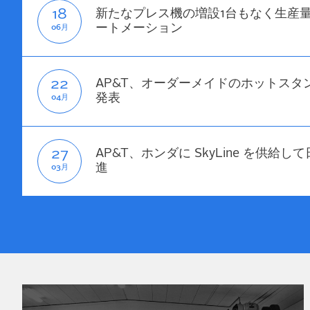
18
新たなプレス機の増設1台もなく生産
ートメーション
06月
22
AP&T、オーダーメイドのホットスタ
発表
04月
27
AP&T、ホンダに SkyLine を供給
進
03月