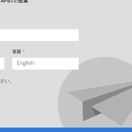
、
AP&Tの金属
。
言語
さい。