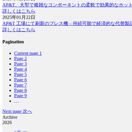
AP&T、大型で複雑なコンポーネントの柔軟で効果的なホッ
詳しくはこちら
2025年01月22日
AP&T 工場にて刷新のプレス機 – 持続可能で経済的な代替製
詳しくはこちら
Pagination
Current page
1
Page
2
Page
3
Page
4
Page
5
Page
6
Page
7
Page
8
Page
9
…
Next page
次へ
Archive
2026