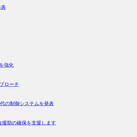
発表
進
産を強化
なアプローチ
世代の制御システムを発表
資金援助の確保を支援します