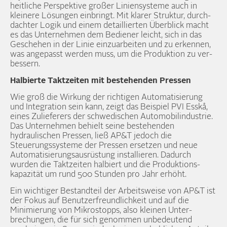
heitliche Perspektive großer Linien­systeme auch in
kleinere Lösungen einbringt. Mit klarer Struktur, durch­
dachter Logik und einem detaillierten Über­blick macht
es das Unter­nehmen dem Bediener leicht, sich in das
Geschehen in der Linie ein­zuarbeiten und zu erkennen,
was angepasst werden muss, um die Produktion zu ver­
bessern.
Halbierte Takt­zeiten mit bestehenden Pressen
Wie groß die Wirkung der richtigen Automatisierung
und Integration sein kann, zeigt das Bei­spiel PVI Esskå,
eines Zulieferers der schwedischen Automobil­industrie.
Das Unter­nehmen behielt seine bestehenden
hydraulischen Pressen, ließ AP&T jedoch die
Steuerungs­systeme der Pressen ersetzen und neue
Automatisierungs­ausrüstung installieren. Dadurch
wurden die Takt­zeiten halbiert und die Produktions­
kapazität um rund 500 Stunden pro Jahr erhöht.
Ein wichtiger Bestand­teil der Arbeits­weise von AP&T ist
der Fokus auf Benutzer­freundlich­keit und auf die
Minimierung von Mikro­stopps, also kleinen Unter­
brechungen, die für sich genommen unbedeutend