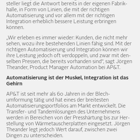
steller liegt die Ant­wort bereits in der eigenen Fabrik­
halle, in Form von Linien, die mit der richtigen
Automatisierung und vor allem mit der richtigen
Integration erheblich bessere Leistung erbringen
können.
„Wir erleben es immer wieder: Kunden, die nicht mehr
sehen, wozu ihre bestehenden Linien fähig sind. Mit der
richtigen Automatisierung und Integration können wir
ihre Leistung jedoch oft ver­doppeln, und zwar mit den­
selben Pressen, die bereits vor­handen sind“, sagt Jörgen
Theander, Product Manager Automation bei AP&T.
Automatisierung ist der Muskel, Integration ist das
Gehirn
AP&T ist seit mehr als 60 Jahren in der Blech­
umformung tätig und hat eines der breitesten
Automatisierungs­portfolios am Markt ent­wickelt. Die
Transfer- und Tandem­lösungen des Unter­nehmens
werden in Bereichen von der Press­härtung bis zur Her­
stellung von Wärme­tauscher­platten ein­gesetzt. Jörgen
Theander legt jedoch Wert darauf, zwischen zwei
Dingen zu unter­scheiden.