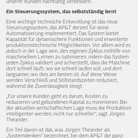
unserer Kunden nach­haltig ver­bessern.
Ein Steuerungs­system, das selbst­ständig lernt
Eine wichtige technische Ent­wicklung ist das neue
Steuerungs­system, das AP&T der­zeit für seine
Automatisierung implementiert. Das System bietet
Kapazität für dynamischere Funktionen und erweiterte
produktions­technische Möglich­keiten. Vor allem wird es
jedoch in der Lage sein, den eigenen Zyklus mit­hilfe von
maschinellem Lernen zu optimieren, indem das System
jeden Zyklus validiert und sicherstellt, dass die Maschine
dort schnell läuft, wo sie schnell laufen soll, und dort
lang­samer, wo dies am besten ist. Auf diese Weise
werden Ver­schleiß und Still­stands­zeiten reduziert,
während die Zuverlässig­keit steigt.
„Für unsere Kunden geht es darum, Kosten zu
reduzieren und gebundenes Kapital zu minimieren. Bei
der aktuellen wirt­schaftlichen Lage muss die Produktion
intelligenter werden, nicht nur schneller“, sagt Jörgen
Theander.
Ein Teil davon ist das, was Jörgen Theander als
„Systemdenken“ bezeichnet, bei dem AP&T die ganz­