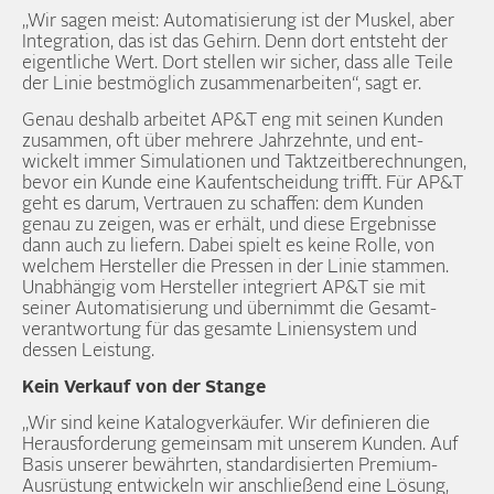
„Wir sagen meist: Automatisierung ist der Muskel, aber
Integration, das ist das Gehirn. Denn dort ent­steht der
eigent­liche Wert. Dort stellen wir sicher, dass alle Teile
der Linie best­möglich zusammen­arbeiten“, sagt er.
Genau des­halb arbeitet AP&T eng mit seinen Kunden
zusammen, oft über mehrere Jahr­zehnte, und ent­
wickelt immer Simulationen und Takt­zeit­berechnungen,
bevor ein Kunde eine Kauf­entscheidung trifft. Für AP&T
geht es darum, Ver­trauen zu schaffen: dem Kunden
genau zu zeigen, was er erhält, und diese Ergeb­nisse
dann auch zu liefern. Dabei spielt es keine Rolle, von
welchem Her­steller die Pressen in der Linie stammen.
Unab­hängig vom Her­steller integriert AP&T sie mit
seiner Automatisierung und über­nimmt die Gesamt­
verantwortung für das gesamte Linien­system und
dessen Leistung.
Kein Verkauf von der Stange
„Wir sind keine Katalog­verkäufer. Wir definieren die
Heraus­forderung gemein­sam mit unserem Kunden. Auf
Basis unserer bewährten, standardisierten Premium-
Ausrüstung ent­wickeln wir anschließend eine Lösung,